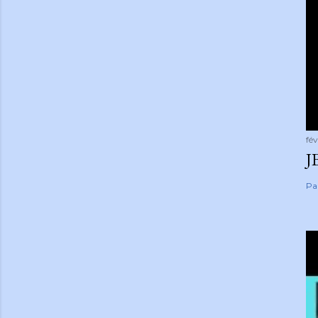
fév
J
Pa