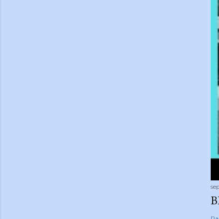
se
B
Pa